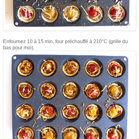
Enfournez
10 à 15 min,
four préchauffé
à 210°C (grille du
bas pour moi).