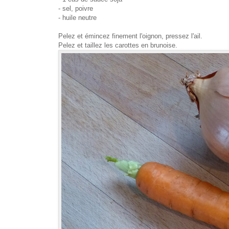
- sel, poivre
- huile neutre
Pelez et émincez finement l'oignon, pressez l'ail.
Pelez et taillez les carottes en brunoise.