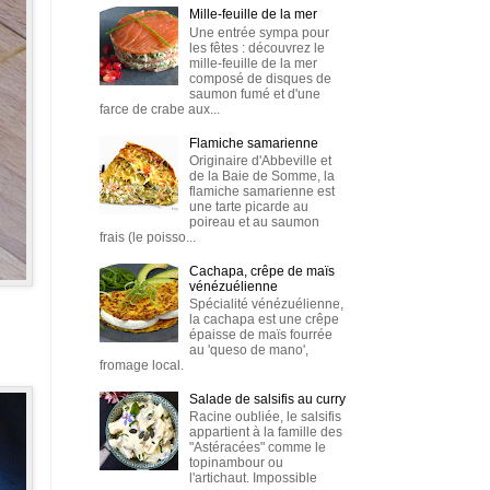
Mille-feuille de la mer
Une entrée sympa pour
les fêtes : découvrez le
mille-feuille de la mer
composé de disques de
saumon fumé et d'une
farce de crabe aux...
Flamiche samarienne
Originaire d'Abbeville et
de la Baie de Somme, la
flamiche samarienne est
une tarte picarde au
poireau et au saumon
frais (le poisso...
Cachapa, crêpe de maïs
vénézuélienne
Spécialité vénézuélienne,
la cachapa est une crêpe
épaisse de maïs fourrée
au 'queso de mano',
fromage local.
Salade de salsifis au curry
Racine oubliée, le salsifis
appartient à la famille des
"Astéracées" comme le
topinambour ou
l'artichaut. Impossible