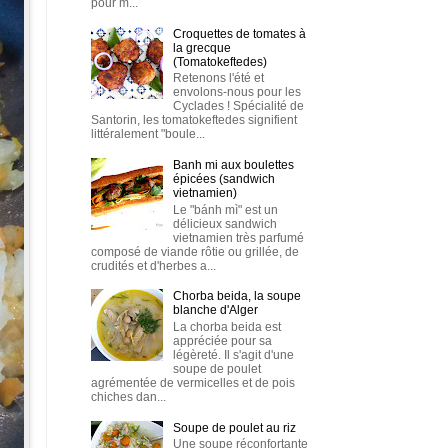
pour m...
Croquettes de tomates à
la grecque
(Tomatokeftedes)
Retenons l'été et
envolons-nous pour les
Cyclades ! Spécialité de
Santorin, les tomatokeftedes signifient
littéralement "boule...
Banh mi aux boulettes
épicées (sandwich
vietnamien)
Le "bánh mì" est un
délicieux sandwich
vietnamien très parfumé
composé de viande rôtie ou grillée, de
crudités et d'herbes a...
Chorba beida, la soupe
blanche d'Alger
La chorba beida est
appréciée pour sa
légèreté. Il s'agit d'une
soupe de poulet
agrémentée de vermicelles et de pois
chiches dan...
Soupe de poulet au riz
Une soupe réconfortante