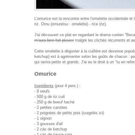
L'omurice est la rencontre entre
l'omelette occidentale et le
riz. Omu (
omuretsu :
omelette) - rice (riz).
J'ai découvert ce plat en regardant le drama coréen "Beca
m'aura bien fait pleurer
malgré les clichés récurrents et a
Cette omelette à déguster à la cuillère est devenue popula
ketchup) est à agrémenter selon les goûts de chacun : poul
qui ravira petits et grands. J'ai eu le droit à un "tu en re
Omurice
Ingrédients
(pour 4 pers.) :
- 8 oeufs
- 500 g de riz cuit
- 250 g de boeuf haché
- 2 petites carottes
- 2 poignées de petits pois (surgelés ici)
- 1 oignon
- 3 gousses d'ail
- 2 càs de ketchup
- 1 càs de sauce soja