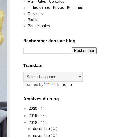
Riz - Pâtes - Céréales
Tartes salées - Pizzas - Boulange
Desserts
Blabla
Bonne tables
Rechercher dans ce blog
Translate
Powered by
Translate
Archives du blog
►
2020
( 4 )
►
2019
( 23 )
▼
2018
( 44 )
►
décembre
( 3 )
►
novembre
( 3 )