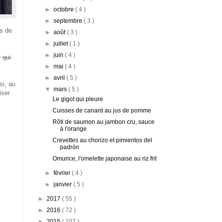
►
octobre
( 4 )
►
septembre
( 3 )
es de
►
août
( 3 )
►
juillet
( 1 )
►
juin
( 4 )
é
qui
►
mai
( 4 )
►
avril
( 5 )
si, au
▼
mars
( 5 )
iser
Le gigot qui pleure
Cuisses de canard au jus de pomme
Rôti de saumon au jambon cru, sauce
à l'orange
Crevettes au chorizo et pimientos del
padrón
Omurice, l'omelette japonaise au riz frit
►
février
( 4 )
►
janvier
( 5 )
►
2017
( 55 )
►
2016
( 72 )
►
2015
( 107 )