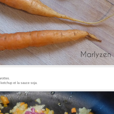
arottes.
le ketchup et la sauce soja.