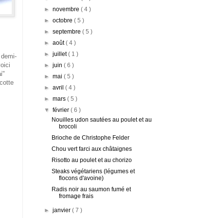
►
novembre
( 4 )
►
octobre
( 5 )
►
septembre
( 5 )
►
août
( 4 )
►
juillet
( 1 )
 demi-
oici
►
juin
( 6 )
i"
►
mai
( 5 )
cotte
►
avril
( 4 )
►
mars
( 5 )
▼
février
( 6 )
Nouilles udon sautées au poulet et au
brocoli
Brioche de Christophe Felder
Chou vert farci aux châtaignes
Risotto au poulet et au chorizo
Steaks végétariens (légumes et
flocons d'avoine)
Radis noir au saumon fumé et
fromage frais
►
janvier
( 7 )