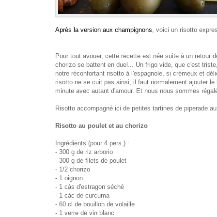
Après la version aux champignons
, voici un risotto expr
Pour tout avouer, cette recette est née suite à un retour d
chorizo se battent en duel...
U
n frigo vide
,
que c'est triste
notre
réconfortant
risotto à l'espagnole, si crémeux et dél
risotto
ne se cuit pas ainsi
,
il faut normalement ajouter le
minute avec autant d'amour
. Et
n
ous nous sommes régal
Ris
otto acc
ompagné ici de petites tartines de
piperade au
Risotto au poulet et au chorizo
Ingrédients
(pour 4 pers.
) :
- 300 g de riz
a
rborio
- 300 g de filets de poulet
- 1/2 chorizo
- 1 oignon
-
1 càs d
'estragon séché
- 1 cà
c
de curcuma
- 60 cl
de bouillon de volaille
- 1 verre de vin blanc