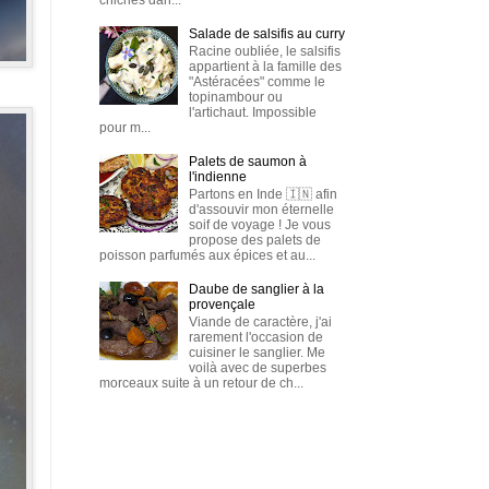
Salade de salsifis au curry
Racine oubliée, le salsifis
appartient à la famille des
"Astéracées" comme le
topinambour ou
l'artichaut. Impossible
pour m...
Palets de saumon à
l'indienne
Partons en Inde 🇮🇳 afin
d'assouvir mon éternelle
soif de voyage ! Je vous
propose des palets de
poisson parfumés aux épices et au...
Daube de sanglier à la
provençale
Viande de caractère, j'ai
rarement l'occasion de
cuisiner le sanglier. Me
voilà avec de superbes
morceaux suite à un retour de ch...