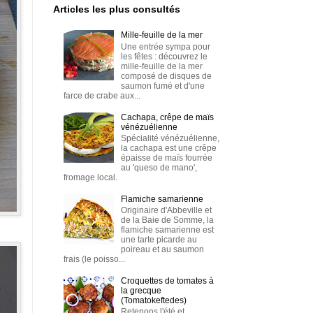
Articles les plus consultés
Mille-feuille de la mer
Une entrée sympa pour
les fêtes : découvrez le
mille-feuille de la mer
composé de disques de
saumon fumé et d'une
farce de crabe aux...
Cachapa, crêpe de maïs
vénézuélienne
Spécialité vénézuélienne,
la cachapa est une crêpe
épaisse de maïs fourrée
au 'queso de mano',
fromage local.
Flamiche samarienne
Originaire d'Abbeville et
de la Baie de Somme, la
flamiche samarienne est
une tarte picarde au
poireau et au saumon
frais (le poisso...
Croquettes de tomates à
la grecque
(Tomatokeftedes)
Retenons l'été et