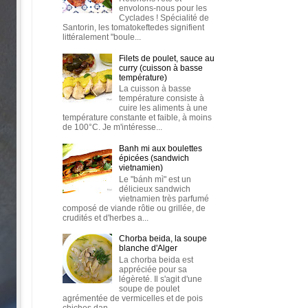
envolons-nous pour les
Cyclades ! Spécialité de
Santorin, les tomatokeftedes signifient
littéralement "boule...
Filets de poulet, sauce au
curry (cuisson à basse
température)
La cuisson à basse
température consiste à
cuire les aliments à une
température constante et faible, à moins
de 100°C. Je m'intéresse...
Banh mi aux boulettes
épicées (sandwich
vietnamien)
Le "bánh mì" est un
délicieux sandwich
vietnamien très parfumé
composé de viande rôtie ou grillée, de
crudités et d'herbes a...
Chorba beida, la soupe
blanche d'Alger
La chorba beida est
appréciée pour sa
légèreté. Il s'agit d'une
soupe de poulet
agrémentée de vermicelles et de pois
chiches dan...