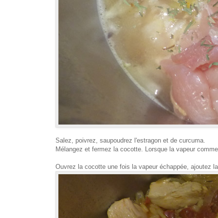
Salez, poivrez, saupoudrez l'estragon et de curcuma.
Mélangez et fermez la cocotte. Lorsque la vapeur commen
Ouvrez la cocotte une fois la vapeur échappée, ajoutez la