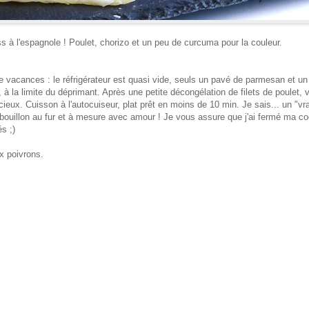
ess à l'espagnole ! Poulet, chorizo et un peu de curcuma pour la couleur.
e vacances : le réfrigérateur est quasi vide
,
seuls un pavé de parmesan et un
, à la limite du
déprimant
.
Après une petite décongélation de filets de poulet, v
icieux
.
Cuisson à l'autocuiseur
, plat prêt en
moins de 10 min.
J
e sais
...
un "vra
 bouillon au
fur et à mesure avec amour !
Je vous assu
re que j'ai fermé ma co
és
;)
x poivron
s.