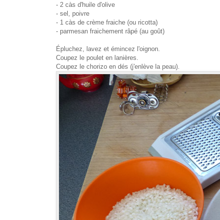
- 2 càs d'huile d'olive
- sel, poivre
- 1 càs de crème frai
che (ou ricott
a
)
- parmesan fraichement râpé (au goût)
Épluchez, lavez et émincez l'oignon.
Coupez le poulet en lanières.
Coupez le chorizo en dés (j'enlève la peau).