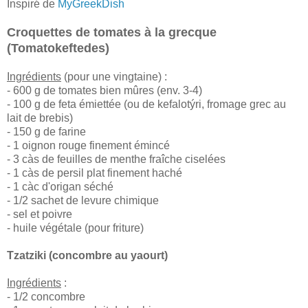
Inspiré de
MyGreekDish
Croquettes de tomates à la grecque
(Tomatokeftedes)
Ingrédients
(pour une vingtaine) :
- 600 g de tomates bien mûres (env. 3-4)
- 100 g de feta émiettée (ou de kefalotýri, fromage grec au
lait de brebis)
- 150 g de farine
- 1 oignon rouge finement émincé
- 3 càs de feuilles de menthe fraîche ciselées
- 1 càs de persil plat finement haché
- 1 càc d'origan séché
- 1/2 sachet de levure chimique
- sel et poivre
- huile végétale (pour friture)
Tzatziki (concombre au yaourt)
Ingrédients
:
- 1/2 concombre