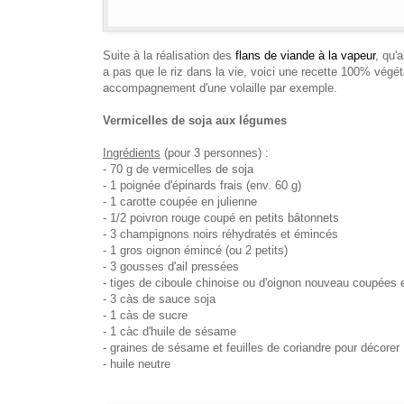
Suite à la réalisation des
flans de viande à la vapeur
, qu'
a pas que le riz dans la vie, voici une recette
100% végét
accompagnement d'une volaille par exemple.
Vermicelles de soja aux légumes
Ingrédients
(pour 3 personnes) :
- 70 g de vermicelles de soja
- 1 poignée d'épinards frais (env. 60 g)
- 1 carotte coupée
en julienne
- 1/2 poivron rouge
coupé en petits bâtonnets
- 3 champignons noirs
réhydratés
et émincés
- 1 gros oignon émincé (ou 2 petits)
- 3 gousses d'ail pressées
- tiges de ciboule chinoise ou d'oignon nouveau
coupées 
- 3 càs de sauce soja
- 1 càs de sucre
- 1 càc d'huile de sésame
- graines de sésame et feuilles de coriandre pour décorer
- huile neutre