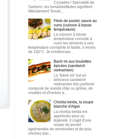
Cyclades ! Spécialité de
Santorin, les tomatokeftedes signifient
littéralement "boule...
Filets de poulet, sauce au
curry (cuisson à basse
température)
La cuisson à basse
température consiste à
cuire les aliments à une
température constante et faible, à moins
de 100°C. Je m'intéresse...
Banh mi aux boulettes
épicées (sandwich
vietnamien)
Le "bánh mì" est un
délicieux sandwich
vietnamien très parfumé
composé de viande rôtie ou grillée, de
crudités et d'herbes a...
Chorba beida, la soupe
blanche d'Alger
La chorba beida est
appréciée pour sa
légèreté. Il s'agit d'une
soupe de poulet
agrémentée de vermicelles et de pois
chiches dan...