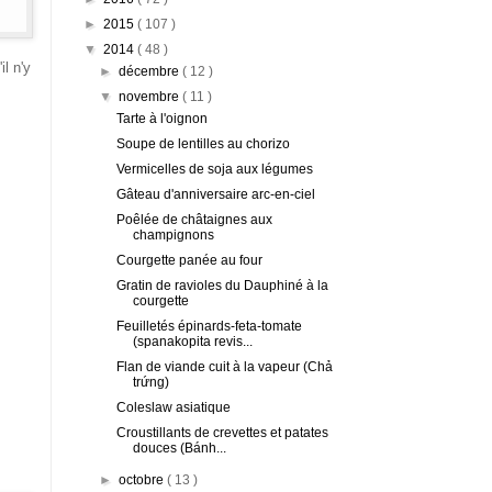
►
2015
( 107 )
▼
2014
( 48 )
il n'y
►
décembre
( 12 )
▼
novembre
( 11 )
Tarte à l'oignon
Soupe de lentilles au chorizo
Vermicelles de soja aux légumes
Gâteau d'anniversaire arc-en-ciel
Poêlée de châtaignes aux
champignons
Courgette panée au four
Gratin de ravioles du Dauphiné à la
courgette
Feuilletés épinards-feta-tomate
(spanakopita revis...
Flan de viande cuit à la vapeur (Chả
trứng)
Coleslaw asiatique
Croustillants de crevettes et patates
douces (Bánh...
►
octobre
( 13 )