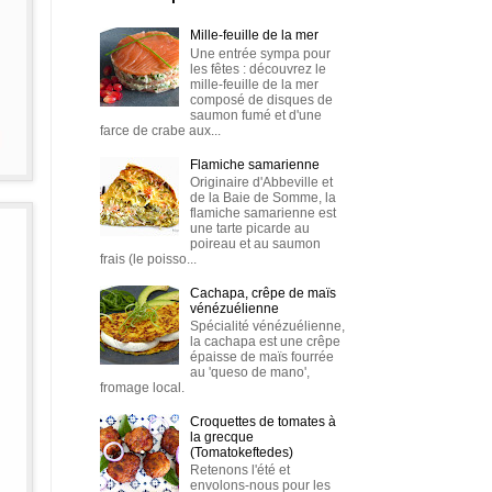
Mille-feuille de la mer
Une entrée sympa pour
les fêtes : découvrez le
mille-feuille de la mer
composé de disques de
saumon fumé et d'une
farce de crabe aux...
Flamiche samarienne
Originaire d'Abbeville et
de la Baie de Somme, la
flamiche samarienne est
une tarte picarde au
poireau et au saumon
frais (le poisso...
Cachapa, crêpe de maïs
vénézuélienne
Spécialité vénézuélienne,
la cachapa est une crêpe
épaisse de maïs fourrée
au 'queso de mano',
fromage local.
Croquettes de tomates à
la grecque
(Tomatokeftedes)
Retenons l'été et
envolons-nous pour les