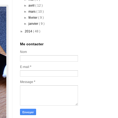
►
avril
( 12 )
►
mars
( 10 )
►
février
( 9 )
►
janvier
( 9 )
►
2014
( 48 )
Me contacter
Nom
E-mail
*
Message
*