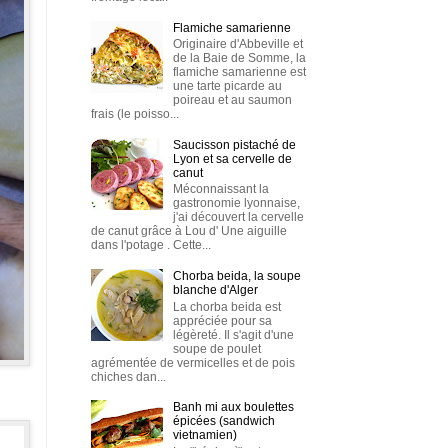
Flamiche samarienne
Originaire d'Abbeville et
de la Baie de Somme, la
flamiche samarienne est
une tarte picarde au
poireau et au saumon
frais (le poisso...
Saucisson pistaché de
Lyon et sa cervelle de
canut
Méconnaissant la
gastronomie lyonnaise,
j'ai découvert la cervelle
de canut grâce à Lou d' Une aiguille
dans l'potage . Cette...
Chorba beida, la soupe
blanche d'Alger
La chorba beida est
appréciée pour sa
légèreté. Il s'agit d'une
soupe de poulet
agrémentée de vermicelles et de pois
chiches dan...
Banh mi aux boulettes
épicées (sandwich
vietnamien)