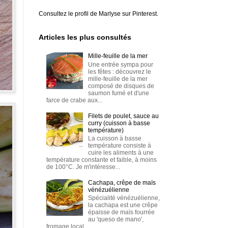
Consultez le profil de Marlyse sur Pinterest.
Articles les plus consultés
Mille-feuille de la mer
Une entrée sympa pour
les fêtes : découvrez le
mille-feuille de la mer
composé de disques de
saumon fumé et d'une
farce de crabe aux...
Filets de poulet, sauce au
curry (cuisson à basse
température)
La cuisson à basse
température consiste à
cuire les aliments à une
température constante et faible, à moins
de 100°C. Je m'intéresse...
Cachapa, crêpe de maïs
vénézuélienne
Spécialité vénézuélienne,
la cachapa est une crêpe
épaisse de maïs fourrée
au 'queso de mano',
fromage local.