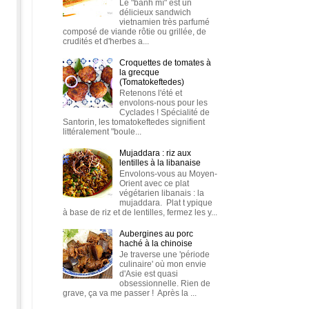
Le "bánh mì" est un
délicieux sandwich
vietnamien très parfumé
composé de viande rôtie ou grillée, de
crudités et d'herbes a...
Croquettes de tomates à
la grecque
(Tomatokeftedes)
Retenons l'été et
envolons-nous pour les
Cyclades ! Spécialité de
Santorin, les tomatokeftedes signifient
littéralement "boule...
Mujaddara : riz aux
lentilles à la libanaise
Envolons-vous au Moyen-
Orient avec ce plat
végétarien libanais : la
mujaddara. Plat t ypique
à base de riz et de lentilles, fermez les y...
Aubergines au porc
haché à la chinoise
Je traverse une 'période
culinaire' où mon envie
d'Asie est quasi
obsessionnelle. Rien de
grave, ça va me passer ! Après la ...