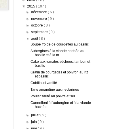
▼
2015
( 107 )
►
décembre
( 6 )
►
novembre
( 9 )
►
octobre
( 8 )
►
septembre
( 9 )
▼
août
( 8 )
Soupe froide de courgettes au basilic
Aubergines à la viande hachée au
basilic et à la m...
Cake aux tomates séchées, jambon et
basilic
Gratin de courgettes et poivron au riz
et basilic
Cabillaud vanillé
Tarte amandine aux nectarines
Poulet sauté au poivre et sel
Cannelloni à l'aubergine et à la viande
hachée
►
juillet
( 9 )
►
juin
( 9 )
►
mai
( 9 )