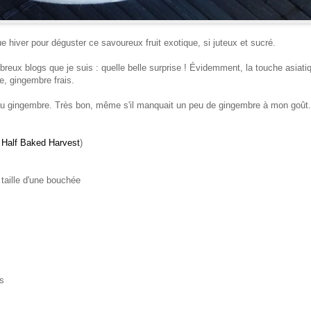
e hiver pour déguster ce savoureux fruit ex
otique, si
juteux et s
ucré.
breux blogs
que je suis
: q
uelle belle
surprise !
Évidemment
,
l
a touche asiati
me, gingem
bre
frais
.
u ginge
mbre
.
T
rès bon,
même s'il manqua
it
un peu de
gingembre à mon goût
.
Half Baked Harvest
)
taille d'une bouchée
s