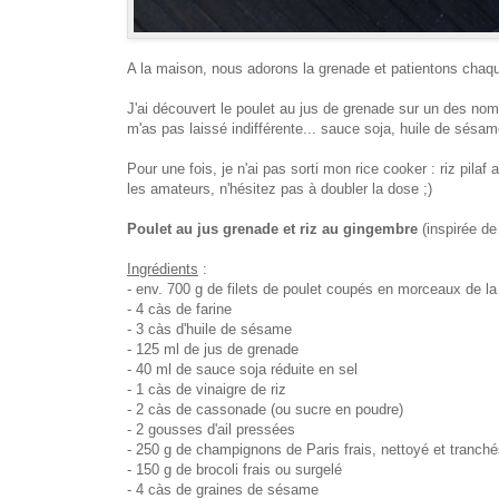
A la maison,
n
ous adorons la grenade
et patientons chaqu
J'ai
découvert
le poulet au jus de grenade sur
un des nom
m'as pas laissé indifférente...
sauce soja, huile de sésa
Pour une fois,
j
e n
'ai p
as
sorti mon rice cooker
:
riz
pilaf
a
les
amateurs, n'hésitez pas à doubler l
a
dose
;)
Poulet
au jus
grenade
et
riz au gingembre
(
inspirée de
Ingrédients
:
- env.
7
00 g de
filets
de poulet coupés en morceaux de la 
-
4 càs de farine
- 3
càs
d'huile de sésame
-
125 ml de jus de grenade
- 40 ml de s
auce soja réduite en sel
-
1
càs
de vinaigre de riz
-
2
càs
de cassonade (ou sucre en poudre)
-
2 gousses d'ail pressées
- 250 g
de champignons de Paris frais, nettoyé et tranché
-
150 g de brocoli frais ou surgelé
- 4 càs
de graines de sésame