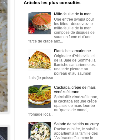
Articles les plus consultés
Mille-feuille de la mer
Une entrée sympa pour
les fêtes : découvrez le
mille-feuille de la mer
composé de disques de
saumon fumé et d'une
farce de crabe aux...
Flamiche samarienne
Originaire d'Abbeville et
de la Baie de Somme, la
flamiche samarienne est
une tarte picarde au
poireau et au saumon
frais (le poisso...
Cachapa, crêpe de maïs
vénézuélienne
Spécialité vénézuélienne,
la cachapa est une crêpe
épaisse de maïs fourrée
au 'queso de mano',
fromage local.
Salade de salsifis au curry
Racine oubliée, le salsifis
appartient à la famille des
"Astéracées" comme le