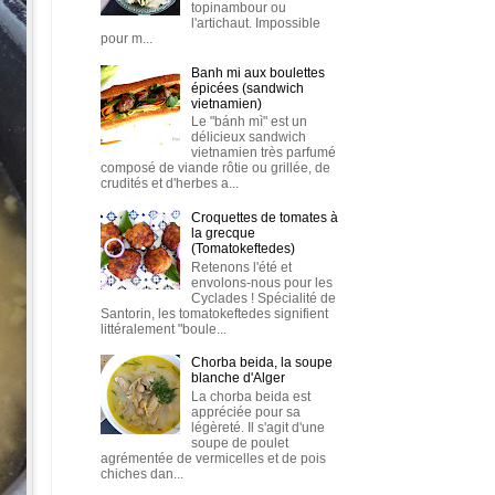
topinambour ou
l'artichaut. Impossible
pour m...
Banh mi aux boulettes
épicées (sandwich
vietnamien)
Le "bánh mì" est un
délicieux sandwich
vietnamien très parfumé
composé de viande rôtie ou grillée, de
crudités et d'herbes a...
Croquettes de tomates à
la grecque
(Tomatokeftedes)
Retenons l'été et
envolons-nous pour les
Cyclades ! Spécialité de
Santorin, les tomatokeftedes signifient
littéralement "boule...
Chorba beida, la soupe
blanche d'Alger
La chorba beida est
appréciée pour sa
légèreté. Il s'agit d'une
soupe de poulet
agrémentée de vermicelles et de pois
chiches dan...