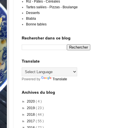
Riz - Pâtes - Céréales
Tartes salées - Pizzas - Boulange
Desserts
Blabla
Bonne tables
Rechercher dans ce blog
Translate
Powered by
Translate
Archives du blog
►
2020
( 4 )
►
2019
( 23 )
►
2018
( 44 )
►
2017
( 55 )
▼
2016
( 72 )