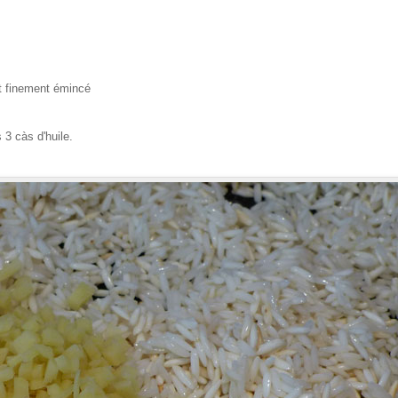
t finement émincé
s 3 càs d'huile.