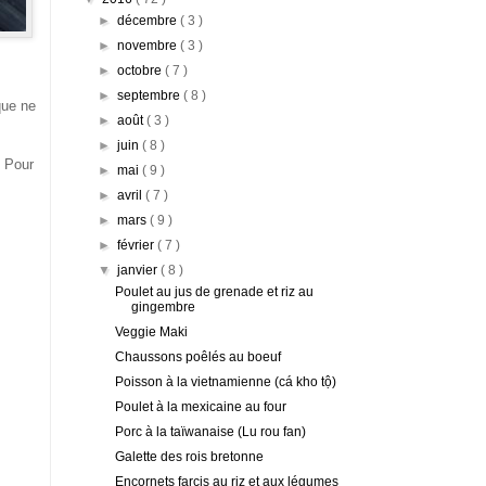
►
décembre
( 3 )
►
novembre
( 3 )
►
octobre
( 7 )
►
septembre
( 8 )
q
ue ne
►
août
( 3 )
►
juin
( 8 )
Pour
►
mai
( 9 )
►
avril
( 7 )
►
mars
( 9 )
►
février
( 7 )
▼
janvier
( 8 )
Poulet au jus de grenade et riz au
gingembre
Veggie Maki
Chaussons poêlés au boeuf
Poisson à la vietnamienne (cá kho tộ)
Poulet à la mexicaine au four
Porc à la taïwanaise (Lu rou fan)
Galette des rois bretonne
Encornets farcis au riz et aux légumes